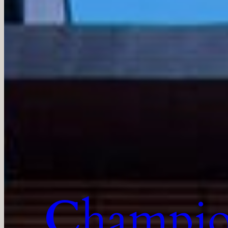
C
hampio