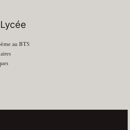
 Lycée
 3ème au BTS
aires
ques