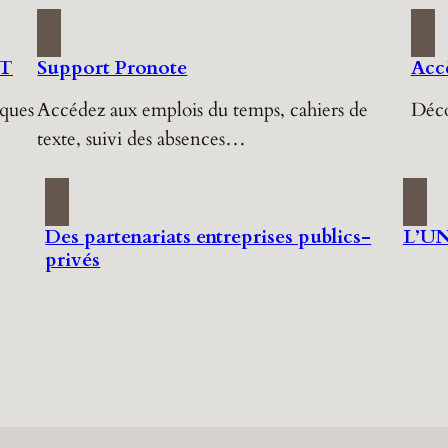
NT
Support Pronote
Accè
iques
Accédez aux emplois du temps, cahiers de
Déco
texte, suivi des absences…
Des partenariats entreprises publics-
L’UN
privés